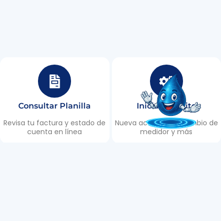
Consultar Planilla
Iniciar Trámite
Revisa tu factura y estado de
Nueva acometida, cambio de
cuenta en línea
medidor y más
Puntos de Recaudación
Reportar Daño
Encuentra los lugares de
Informa roturas, fugas y
recaudación en Tulcán
emergencias 24/7