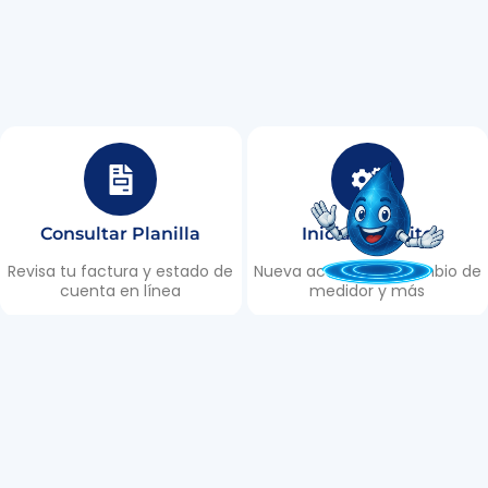
Consultar Planilla
Iniciar Trámite
Revisa tu factura y estado de
Nueva acometida, cambio de
cuenta en línea
medidor y más
Puntos de Recaudación
Reportar Daño
Encuentra los lugares de
Informa roturas, fugas y
recaudación en Tulcán
emergencias 24/7