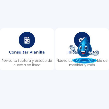
Consultar Planilla
Iniciar Trámite
Revisa tu factura y estado de
Nueva acometida, cambio de
cuenta en línea
medidor y más
Puntos de Recaudación
Reportar Daño
Encuentra los lugares de
Informa roturas, fugas y
recaudación en Tulcán
emergencias 24/7