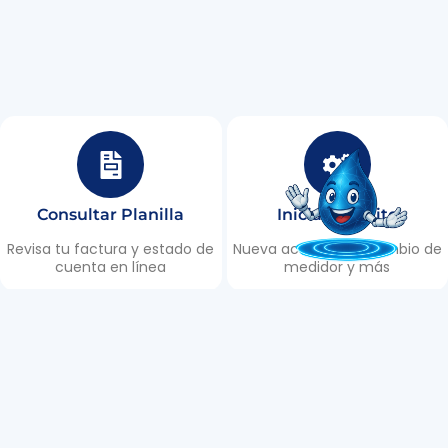
Consultar Planilla
Iniciar Trámite
Revisa tu factura y estado de
Nueva acometida, cambio de
cuenta en línea
medidor y más
Puntos de Recaudación
Reportar Daño
Encuentra los lugares de
Informa roturas, fugas y
recaudación en Tulcán
emergencias 24/7