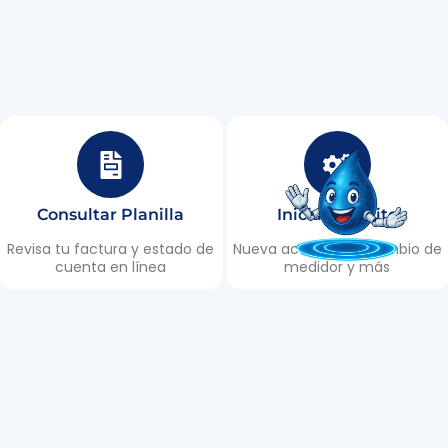
Consultar Planilla
Iniciar Trámite
Revisa tu factura y estado de
Nueva acometida, cambio de
cuenta en línea
medidor y más
Puntos de Recaudación
Reportar Daño
Encuentra los lugares de
Informa roturas, fugas y
recaudación en Tulcán
emergencias 24/7