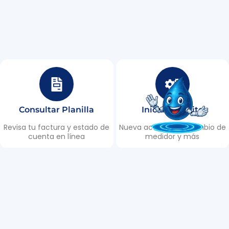
Consultar Planilla
Iniciar Trámite
Revisa tu factura y estado de
Nueva acometida, cambio de
cuenta en línea
medidor y más
Puntos de Recaudación
Reportar Daño
Encuentra los lugares de
Informa roturas, fugas y
recaudación en Tulcán
emergencias 24/7